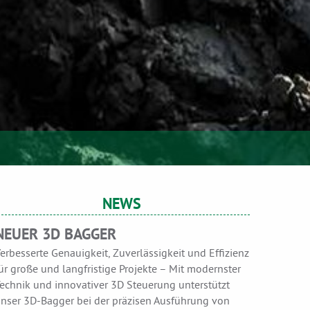
NEWS
NEUER 3D BAGGER
erbesserte Genauigkeit, Zuverlässigkeit und Effizienz
ür große und langfristige Projekte – Mit modernster
echnik und innovativer 3D Steuerung unterstützt
nser 3D-Bagger bei der präzisen Ausführung von