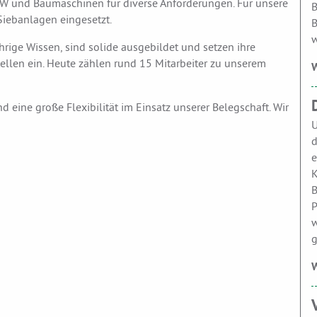
KW und Baumaschinen für diverse Anforderungen. Für unsere
B
iebanlagen eingesetzt.
B
w
hrige Wissen, sind solide ausgebildet und setzen ihre
ellen ein. Heute zählen rund 15 Mitarbeiter zu unserem
W
eine große Flexibilität im Einsatz unserer Belegschaft. Wir
U
d
e
K
B
P
w
g
W