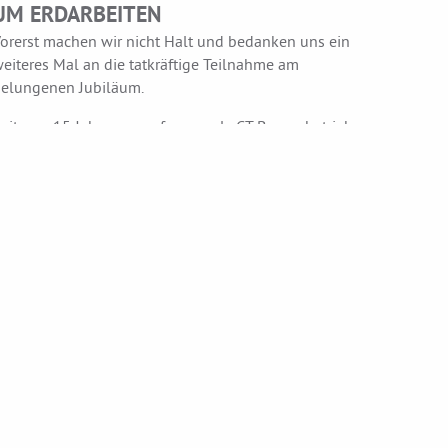
UM ERDARBEITEN
orerst machen wir nicht Halt und bedanken uns ein
eiteres Mal an die tatkräftige Teilnahme am
elungenen Jubiläum.
eit nun 15 Jahren, angefangen als CT Baggerbetrieb,
önnen wir mittlerweile auf starke Erfolge
urückblicken. Auf eine starke Firma, die trotz Ihrer
rfolge nicht ihr familiäres Arbeitsklima verloren hat.
esonderer Dank geht auch an Bürgermeisterin Tanja
etersen, Wehrführer Andreas Lamp sowie
mtswehrführer Jan Traulsen für das Überreichen der
rkunde „Partner der Feuerwehr“. Wir haben uns sehr
arüber gefreut und freuen uns natürlich auch die
ächsten Jahre auf eine erfolgreiche, respektgestützte
usammenarbeit.
ommt gerne weiterhin auf unser großes Repertoire
n Einsatzmaschinen zurück, wie ebenso auf unsere