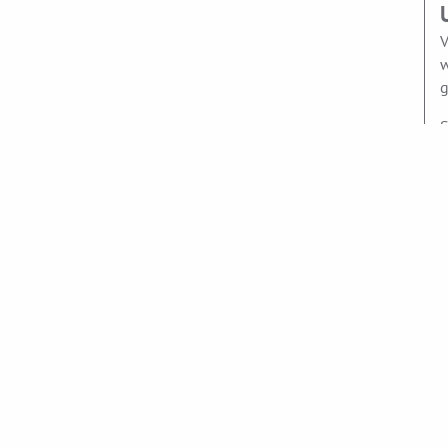
V
w
g
S
k
z
E
B
P
A
U
d
n
Z
K
a